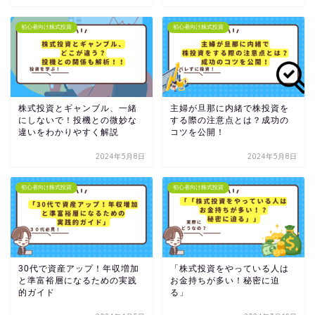
初心者向け株式投資
初心者向け株式投資
株式投資とギャンブル、一緒
主婦が旦那に内緒で株投資を
にしないで！投機との微妙な
する際の注意点とは？成功の
違いをわかりやすく解説
コツを公開！
2024年5月8日
2024年5月8日
初心者向け株式投資
初心者向け株式投資
30代で資産アップ！年収増加
「株式投資をやっている人は
と準富裕層になるための実践
お金持ちが多い！秘密に迫
的ガイド
る」