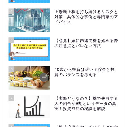
4
上場廃止株を持ち続けるリスクと
対策：具体的な事例と専門家のア
ドバイス
5
【必見】嫁に内緒で株を始める際
の注意点とバレない方法
6
40歳から投資は遅い？貯金と投
資のバランスを考える
7
【実際どうなの？】株で失敗する
人の割合が9割というデータの真
実！投資成功の秘訣を解説
8