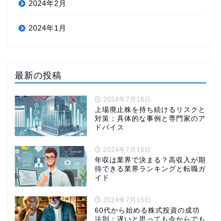
2024年2月
2024年1月
最新の投稿
2024年7月16日
上場廃止株を持ち続けるリスクと
対策：具体的な事例と専門家のア
ドバイス
2024年7月16日
年収は業界で決まる？高収入が期
お金の勉強
待できる業界ランキングと転職ガ
イド
株式投資の始め方
2024年7月15日
60代から始める株式投資の成功
法則：遅いと思っても今からでも