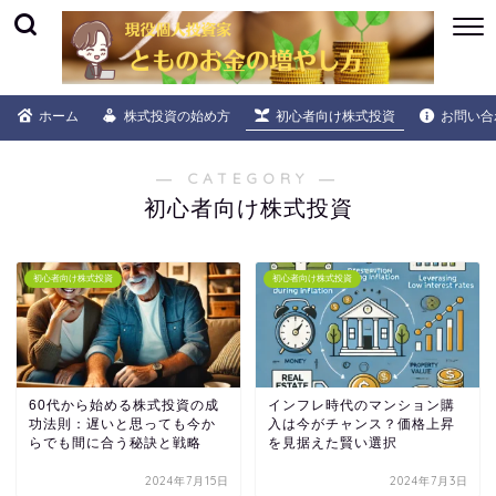
ホーム
株式投資の始め方
初心者向け株式投資
お問い合
― CATEGORY ―
初心者向け株式投資
初心者向け株式投資
初心者向け株式投資
60代から始める株式投資の成
インフレ時代のマンション購
功法則：遅いと思っても今か
入は今がチャンス？価格上昇
らでも間に合う秘訣と戦略
を見据えた賢い選択
2024年7月15日
2024年7月3日