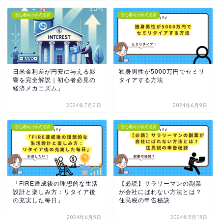
初心者向け株式投資
初心者向け株式投資
日米金利差が円安に与える影
独身男性が5000万円でセミリ
響を完全解説｜初心者必見の
タイアする方法
経済メカニズム」
2024年7月2日
2024年6月9日
初心者向け株式投資
初心者向け株式投資
「FIRE達成後の理想的な生活
【必読】サラリーマンの副業
設計と楽しみ方：リタイア後
が会社にばれない方法とは？
の充実した毎日」
住民税の申告秘訣
2024年6月5日
2024年5月13日