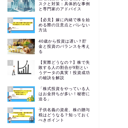
スクと対策：具体的な事例
と専門家のアドバイス
【必見】嫁に内緒で株を始
5
める際の注意点とバレない
方法
40歳から投資は遅い？貯
6
金と投資のバランスを考え
る
【実際どうなの？】株で失
7
敗する人の割合が9割とい
うデータの真実！投資成功
の秘訣を解説
「株式投資をやっている人
8
はお金持ちが多い！秘密に
迫る」
子供名義の資産、株の贈与
9
税はどうなる？知っておく
べきポイント